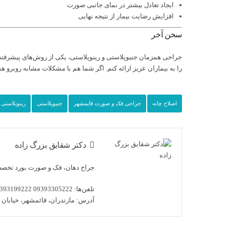
ایجاد تعادل بیشتر در نمای جانبی صورت
افزایش رضایت بیمار از نتیجه نهایی
سخن آخر
جراحی همزمان جنیوپلاستی و رینوپلاستی، یکی از روش‌های پیشرفته
را به بیماران عزیز ارائه کنم. اگر شما هم با مشکلات مشابه روبرو هس
اصلاح چانه
جراحی فک و صورت قایمشهر
جنیوپلاستی
رینوپلاستی
دکتر شقایق بزرگ زاده
جراح دهان، فک و صورت بورد تخصصی دان
تلفن‌ها:
09393305222
393199222
آدرس:
مازندران، قائمشهر، خیابان س