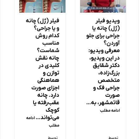
ویدیو فیلر
فیلر (ژل) چانه
(ژل) چانه یا
و یا جراحی؟
جراحی برای جلو
کدام روش
آوردن؟
مناسب
معرفی ویدیو:
شماست؟
در این ویدیو،
چانه نقش
دکتر شقایق
کلیدی در
بزرگ‌زاده،
توازن و
متخصص
هماهنگی
جراحی فک و
اجزای صورت
صورت
دارد. چانه
قائمشهر، به…
عقب‌رفته یا
کوچک
ادامه مطلب
می‌تواند…
ادامه
مطلب
توسط
توسط