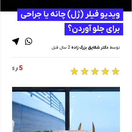
ویدیو فیلر (ژل) چانه یا جراحی
برای جلو آوردن؟
توسط
دکتر شقایق بزرگ زاده
2 سال قبل
5
☆
☆
☆
☆
☆
از 5