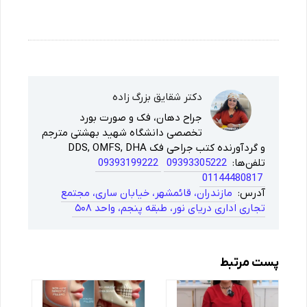
دکتر شقایق بزرگ زاده
جراح دهان، فک و صورت بورد
تخصصی دانشگاه شهید بهشتی مترجم
و گردآورنده کتب جراحی فک DDS, OMFS, DHA
تلفن‌ها:
09393305222
09393199222
01144480817
آدرس:
مازندران، قائمشهر، خیابان ساری، مجتمع
تجاری اداری دریای نور، طبقه پنجم، واحد ۵۰۸
پست مرتبط