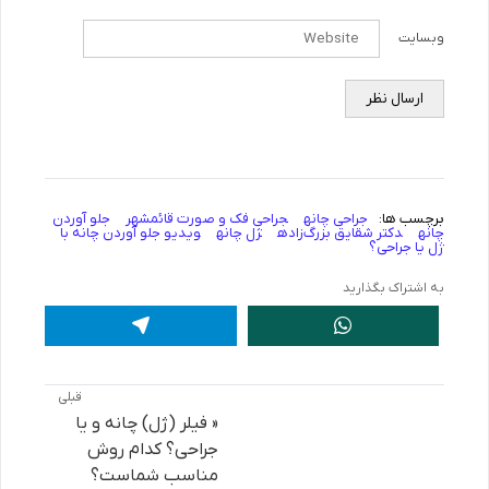
وبسایت
برچسب ها:
جراحی چانه
جراحی فک و صورت قائمشهر
جلو آوردن
چانه
دکتر شقایق بزرگ‌زاده
ژل چانه
ویدیو جلو آوردن چانه با
ژل یا جراحی؟
به اشتراک بگذارید
قبلی
« فیلر (ژل) چانه و یا
جراحی؟ کدام روش
مناسب شماست؟