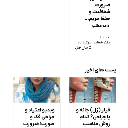
ضرورت
شفافیت و
حفظ حریم…
ادامه مطلب
توسط
دکتر شقایق بزرگ زاده
2 سال قبل
پست های اخیر
فیلر (ژل) چانه و
ویدیو اعتیاد و
یا جراحی؟ کدام
جراحی فک و
روش مناسب
صورت؛ ضرورت