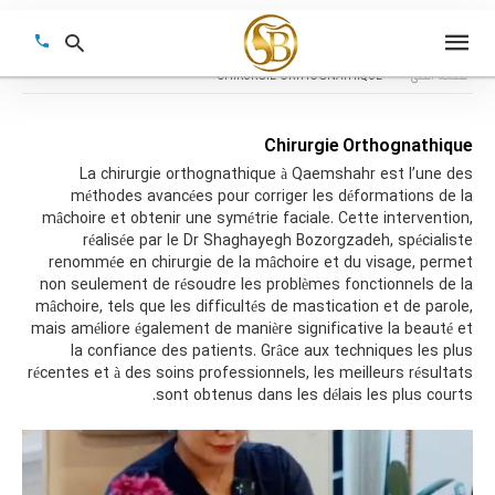
CHIRURGIE ORTHOGNATHIQUE
صفحه اصلی
Chirurgie Orthognathique
Type
La chirurgie orthognathique à Qaemshahr est l’une des
your
méthodes avancées pour corriger les déformations de la
earch
mâchoire et obtenir une symétrie faciale. Cette intervention,
query
réalisée par le Dr Shaghayegh Bozorgzadeh, spécialiste
and
hit
renommée en chirurgie de la mâchoire et du visage, permet
enter:
non seulement de résoudre les problèmes fonctionnels de la
mâchoire, tels que les difficultés de mastication et de parole,
mais améliore également de manière significative la beauté et
la confiance des patients. Grâce aux techniques les plus
récentes et à des soins professionnels, les meilleurs résultats
sont obtenus dans les délais les plus courts.