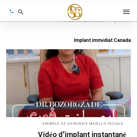
IMPLANT IMMÉDIAT CANADA
صفحه اصلی
Implant immédiat Canada
Type
your
earch
query
and
hit
enter:
EXEMPLE DE CHIRURGIE MAXILLO-FACIALE
Vidéo d’implant instantané