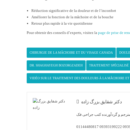
Réduction significative de la douleur et de l’inconfort
Améliorer la fonction de la mâchoire et de la bouche
Retour plus rapide à la vie quotidienne
Pour obtenir des conseils d’experts, visitez la
page de prise de re
CHIRURGIE DE LA MÂCHOIRE ET DU VISAGE CANADA
DOULE
DR. SHAGHAYEGH BOZORGZADEH
TRAITEMENT SPÉCIALISÉ 
VIDÉO SUR LE TRAITEMENT DES DOULEURS À LA MÂCHOIRE ET
دکتر شقایق بزرگ زاده
01144480817
09393199222
093