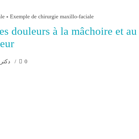
ale
Exemple de chirurgie maxillo-faciale
des douleurs à la mâchoire et a
leur
دکتر 
0