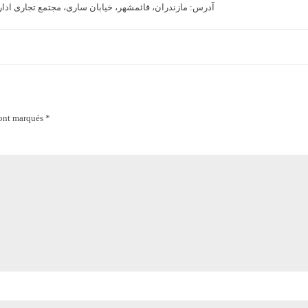
آدرس:
مازندران، قائمشهر، خیابان ساری، مجتمع تجاری اداری 
sont marqués *