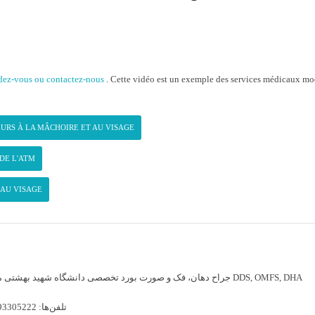
ndez-vous ou contactez-nous
. Cette vidéo est un exemple des services médicaux mod
URS À LA MÂCHOIRE ET AU VISAGE
DE L'ATM
 AU VISAGE
جراح دهان، فک و صورت بورد تخصصی دانشگاه شهید بهشتی مترجم و گردآورنده کتب جراحی فک DDS, OMFS, DHA
93305222
تلفن‌ها: